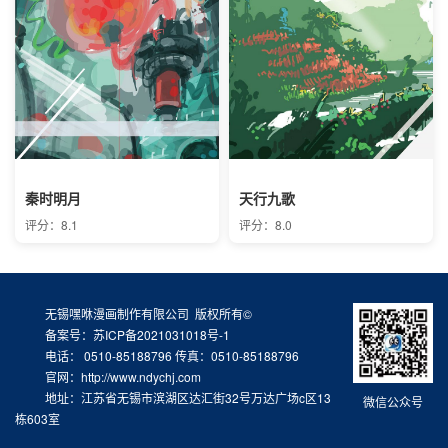
秦时明月
天行九歌
评分：8.1
评分：8.0
无锡嘿咻漫画制作有限公司 版权所有©
备案号：苏ICP备2021031018号-1
电话： 0510-85188796 传真：0510-85188796
官网：http://www.ndychj.com
地址：江苏省无锡市滨湖区达汇街32号万达广场c区13
微信公众号
栋603室